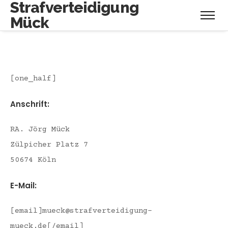
Strafverteidigung
Mück
[one_half]
Anschrift:
RA. Jörg Mück
Zülpicher Platz 7
50674 Köln
E-Mail:
[email]mueck@strafverteidigung-
mueck.de[/email]