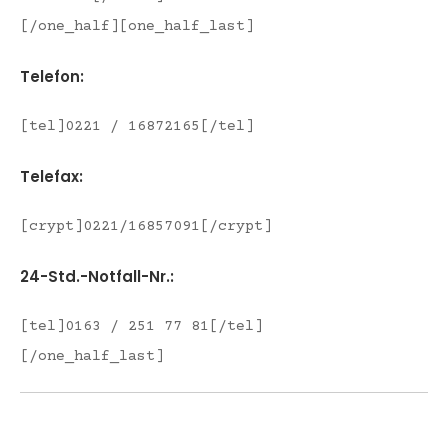
[/one_half][one_half_last]
Telefon:
[tel]0221 / 16872165[/tel]
Telefax:
[crypt]0221/16857091[/crypt]
24-Std.-Notfall-Nr.:
[tel]0163 / 251 77 81[/tel]
[/one_half_last]